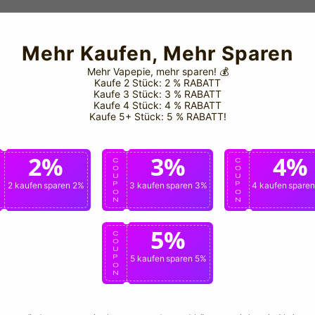
Mehr Kaufen, Mehr Sparen
Mehr Vapepie, mehr sparen!
💰
Kaufe 2 Stück: 2 % RABATT
Kaufe 3 Stück: 3 % RABATT
Kaufe 4 Stück: 4 % RABATT
Kaufe 5+ Stück: 5 % RABATT!
2%
3%
4%
C
C
C
O
O
O
U
U
U
P
2 kaufen
sparen 2%
P
3 kaufen
sparen 3%
P
4 kaufen
spare
O
O
O
N
N
N
5%
C
O
U
P
5 kaufen
sparen 5%
O
N
📞 Offizieller Kontak