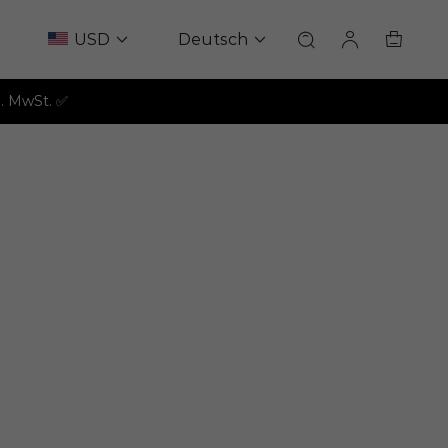
USD
Deutsch
l. MwSt. ✅