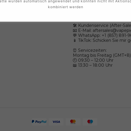
Falls Sie Fragen haben, sind 
atte würden automatisch angewendet und könnten nicht mit Aktions
kombiniert werden
💼 Großhandel (Wholesale):
💬 WhatsApp: +1 (603) 438-3
🛠️ Kundenservice (After-Sale
📧 E-Mail:
aftersales@vapepi
💬 WhatsApp: +1 (857) 891-
📱 TikTok: Schicken Sie mir 
⏰ Servicezeiten:
Montag bis Freitag (GMT+8)
🕙 09:30 – 12:00 Uhr
📖 13:30 – 18:00 Uhr