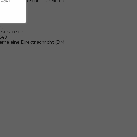
wir bei jedem Schritt für Sie da:
codes
596
s):
eservice.de
9649
gerne eine Direktnachricht (DM).