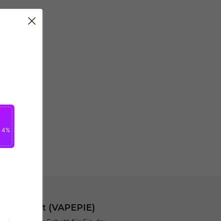
n 4%
t & Support (VAPEPIE)