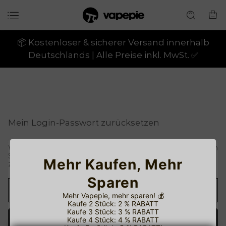
📦 Kostenloser & sicherer Versand innerhalb
Deutschlands | Alle Preise inkl. MwSt. ✅
Mein Login-Passwort zurücksetzen
Wir senden eine E-Mail an Ihre E-Mail-Adresse. Bitte klicken
Sie auf den Link in der E-Mail, um Ihr Login-Passwort
Mehr Kaufen, Mehr
zurückzusetzen.
Sparen
Mehr Vapepie, mehr sparen!
💰
Kaufe 2 Stück: 2 % RABATT
Kaufe 3 Stück: 3 % RABATT
Senden
Kaufe 4 Stück: 4 % RABATT