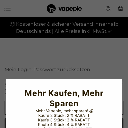
📦 Kostenloser & sicherer Versand innerhalb
Deutschlands | Alle Preise inkl. MwSt. ✅
Mein Login-Passwort zurücksetzen
Wir senden eine E-Mail an Ihre E-Mail-Adresse. Bitte klicken
Sie auf den Link in der E-Mail, um Ihr Login-Passwort
Mehr Kaufen, Mehr
zurückzusetzen.
Sparen
Mehr Vapepie, mehr sparen!
💰
Kaufe 2 Stück: 2 % RABATT
Kaufe 3 Stück: 3 % RABATT
Senden
Kaufe 4 Stück: 4 % RABATT