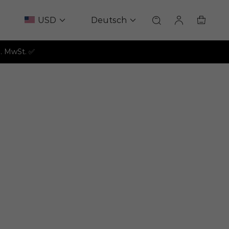
USD
Deutsch
l. MwSt. ✅