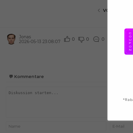
VORHERIGER 
Jonas
0
0
0
Teilen
2026-05-13 23:08:07
💬
Kommentare
*Rab