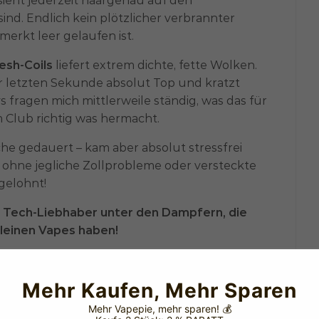
sieht jederzeit haargenau auf den
ind. Endlich kein plötzlicher verbrannter
merkt leer gelaufen ist.
esh-Coils
liefert extrem dichte, fette Wolken.
ur letzten Sekunde absolut Top und kratzt
 fragen mich mittlerweile ständig, was das für
im Club richtig was hermacht.
che gedauert – kam aber absolut stressfrei
ohne jegliche Zollprobleme oder versteckte
gelohnt!
e Tech-Liebhaber unter den Dampfern, die
leinen Vapes haben!
TRIX 50k Smart-Edition 🛒⚡
Mehr Kaufen, Mehr Sparen
Mehr Vapepie, mehr sparen!
💰