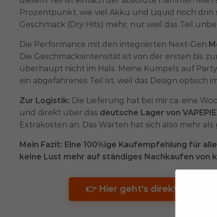
diesem Teil ist einfach der absolute Hammer! Man 
Prozentpunkt, wie viel Akku und Liquid noch drin s
Geschmack (Dry Hits) mehr, nur weil das Teil unbe
Die Performance mit den integrierten Next-Gen
M
Die Geschmacksintensität ist von der ersten bis z
überhaupt nicht im Hals. Meine Kumpels auf Partys
ein abgefahrenes Teil ist, weil das Design optisch 
Zur Logistik:
Die Lieferung hat bei mir ca. eine Wo
und direkt über das
deutsche Lager von VAPEPIE
Extrakosten an. Das Warten hat sich also mehr als 
Mein Fazit: Eine 100%ige Kaufempfehlung für all
keine Lust mehr auf ständiges Nachkaufen von k
👉 Hier geht's direkt zur MA