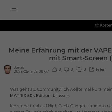
📦 Kosten
Meine Erfahrung mit der VAPE
mit Smart-Screen (
Jonas
0
0
0
Teilen
2026-05-13 23:08:07
Was geht ab, Community! Ich wollte mal kurz me
MATRIX 50k Edition
dalassen.
Ich stehe total auf High-Tech-Gadgets, und das ri