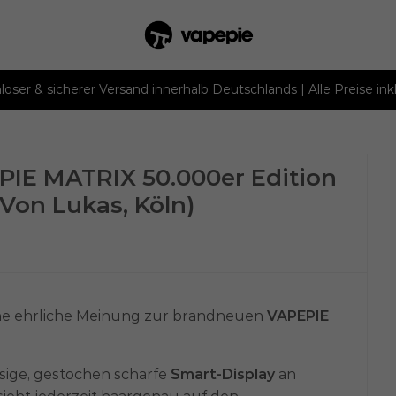
loser & sicherer Versand innerhalb Deutschlands | Alle Preise ink
PIE MATRIX 50.000er Edition
Von Lukas, Köln)
ine ehrliche Meinung zur brandneuen
VAPEPIE
esige, gestochen scharfe
Smart-Display
an