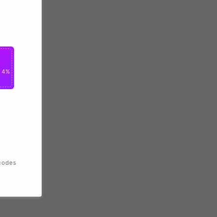
n 4%
codes