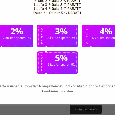
Kaufe 2 Stück: 2 % RABATT
Kaufe 3 Stück: 3 % RABATT
Kaufe 4 Stück: 4 % RABATT
BEITRAG
|
Kaufe 5+ Stück: 5 % RABATT!
2%
3%
4%
C
C
C
O
O
O
U
U
U
P
2 kaufen
sparen 2%
P
3 kaufen
sparen 3%
P
4 kaufen
spare
O
O
O
N
N
N
5%
C
O
U
P
5 kaufen
sparen 5%
Registrieren
Anmeldung
O
N
atte würden automatisch angewendet und könnten nicht mit Aktions
kombiniert werden
Kommentieren