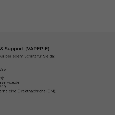
t & Support (VAPEPIE)
wir bei jedem Schritt für Sie da:
596
s):
eservice.de
9649
gerne eine Direktnachricht (DM).