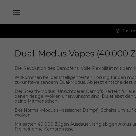
📦 Kosten
Dual-Modus Vapes (40.000 Z
Die Revolution des Dampfens: Volle Flexibilität mit dem
Willkommen bei der intelligentesten Lösung für den mod
zukunftsweisendem Dual-Modus
. Ab jetzt entscheidest 
Der Stealth-Modus (Unsichtbarer Dampf):
Perfekt für all
denen riesige Wolken unerwünscht sind. Du erlebst den
deine Mitmenschen!
Der Normal-Modus (Klassischer Dampf):
Schalte um auf d
Wolken.
Mit satten
40.000 Zügen
Ausdauer, langlebigen Akkus und
Freiheit ohne Kompromisse!