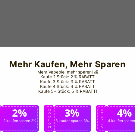
Mehr Kaufen, Mehr Sparen
Mehr Vapepie, mehr sparen!
💰
Kaufe 2 Stück: 2 % RABATT
Kaufe 3 Stück: 3 % RABATT
Kaufe 4 Stück: 4 % RABATT
Kaufe 5+ Stück: 5 % RABATT!
2%
3%
4%
C
C
C
O
O
O
U
U
U
P
2 kaufen
sparen 2%
P
3 kaufen
sparen 3%
P
4 kaufen
spare
O
O
O
N
N
N