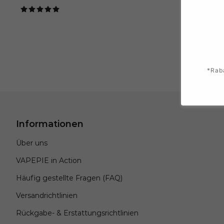
price
price
*Rab
Informationen
Über uns
VAPEPIE in Action
Häufig gestellte Fragen (FAQ)
Versandrichtlinien
Rückgabe- & Erstattungsrichtlinien