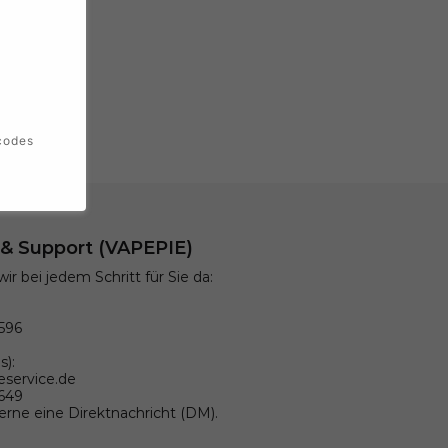
codes
t & Support (VAPEPIE)
wir bei jedem Schritt für Sie da:
596
s):
eservice.de
9649
gerne eine Direktnachricht (DM).