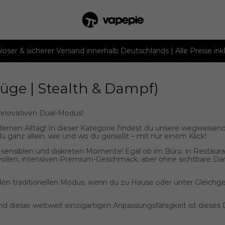
loser & sicherer Versand innerhalb Deutschlands | Alle Preise ink
üge | Stealth & Dampf)
 innovativen Dual-Modus!
ernen Alltag! In dieser Kategorie findest du unsere wegweise
du ganz allein, wie und wo du genießt – mit nur einem Klick!
e sensiblen und diskreten Momente! Egal ob im Büro, in Restaura
 vollen, intensiven Premium-Geschmack, aber
ohne sichtbare D
en traditionellen Modus, wenn du zu Hause oder unter Gleichge
 dieser weltweit einzigartigen Anpassungsfähigkeit ist dieses D