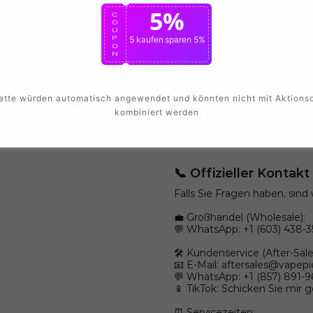
5%
C
O
U
P
5 kaufen
sparen 5%
O
N
1
<<
<
>
>>
atte würden automatisch angewendet und könnten nicht mit Aktions
kombiniert werden
📞 Offizieller Kontak
Falls Sie Fragen haben, sind 
💼 Großhandel (Wholesale):
💬 WhatsApp: +1 (603) 438-3
🛠️ Kundenservice (After-Sale
📧 E-Mail:
aftersales@vapepi
💬 WhatsApp: +1 (857) 891-
📱 TikTok: Schicken Sie mir 
⏰ Servicezeiten: