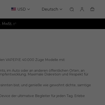
USD
Deutsch
l. MwSt. ✅
nden
VAPEPIE 40.000 Züge Modelle mit
nts, im Auto oder an anderen öffentlichen Orten, an
ampfentwicklung
. Maximale Diskretion und Respekt für
sinnten bist, und genieße wie gewohnt dichte, samtige
evice der ultimative Begleiter für jeden Tag. Erlebe