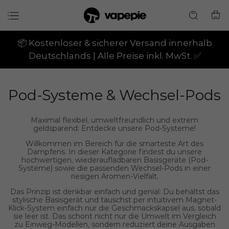
📦 Kostenloser & sicherer Versand innerhalb
Deutschlands | Alle Preise inkl. MwSt. ✅
Pod-Systeme & Wechsel-Pods
Maximal flexibel, umweltfreundlich und extrem
geldsparend: Entdecke unsere Pod-Systeme!
Willkommen im Bereich für die smarteste Art des
Dampfens. In dieser Kategorie findest du unsere
hochwertigen, wiederaufladbaren
Basisgeräte (Pod-
Systeme)
sowie die passenden
Wechsel-Pods
in einer
riesigen Aromen-Vielfalt.
Das Prinzip ist denkbar einfach und genial: Du behältst das
stylische Basisgerät und tauschst per intuitivem
Magnet-
Klick-System
einfach nur die Geschmackskapsel aus, sobald
sie leer ist. Das schont nicht nur die Umwelt im Vergleich
zu Einweg-Modellen, sondern
reduziert deine Ausgaben