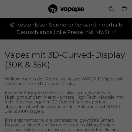
📦 Kostenloser & sicherer Versand innerhalb
Deutschlands | Alle Preise inkl. MwSt. ✅
Vapes mit 3D-Curved-Display
(30K & 35K)
Willkommen in der Premium-Klasse: VAPEPIE Vapes mit
revolutionärem 3D-Curved-Display!
In dieser Kategorie dreht sich alles um das absolute
Highlight auf dem Markt – unsere High-Tech-Modelle mit
dem geschwungenen
3D-Curved-Screen
, perfekt
abgestimmt auf die ausdauernden Editionen mit
30.000
und 35.000 Zügen
.
Das ergonomische, dreidimensional gewölbte Smart-
Display ist ein echter Gamechanger im Alltag. Es sieht
nicht nur extrem futuristisch aus, sondern liefert dir eine