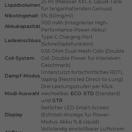
25 ml (Massiver XXL-E-Liquid-Tank
Liquidvolumen
für langanhaltenden Genuss)
Nikotingehalt
5% (50mg/ml)
1100 mAh (Integrierter High-
Akkukapazität
Performance-Power-Akku)
Type-C Charging Port
Ladeanschluss
(Schnellladefunktion)
0,55 Ohm Dual-Mesh-Coils (Double
Coil-System
Coil, Double Power für intensiven
Geschmack)
Unterstützt fortschrittliches RDTL
Dampf-Modus
Vaping (Restricted Direct-to-Lung)
Drei Leistungsstufen per Klick
Modi-Auswahl
wechselbar:
ECO
,
STD
(Standard)
und
GTR
Seitlicher LED-Smart-Screen
Display
(Echtzeit-Anzeige für Power-
Modus, Akku % & Liquid)
Vollständig einstellbarer Luftstrom