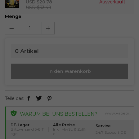
USD $20.78
Ausverkauft
USD $33.49
Menge
0
Artikel
In den Warenkorb
Teile das:
www.vapepieshop.com
WARUM BEI UNS BESTELLEN?
DE-Lager
Alle Preise
Service
Blitzversand 5-8 T
Inkl. MwSt. & Zollfr
24/7 Support DE
age
ei