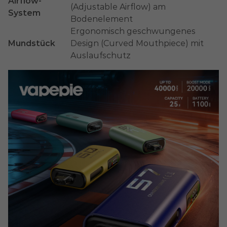
Airflow-
(Adjustable Airflow) am
System
Bodenelement
Ergonomisch geschwungenes
Mundstück
Design (Curved Mouthpiece) mit
Auslaufschutz