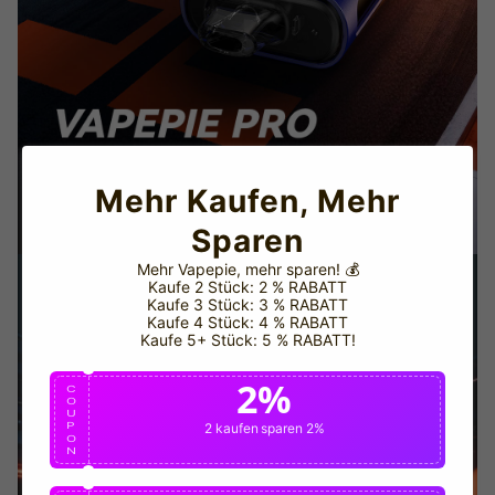
Mehr Kaufen, Mehr
Sparen
Mehr Vapepie, mehr sparen!
💰
Kaufe 2 Stück: 2 % RABATT
WARUM BEI UNS BESTELLEN?
Kaufe 3 Stück: 3 % RABATT
Kaufe 4 Stück: 4 % RABATT
Kaufe 5+ Stück: 5 % RABATT!
www.vapepieshop.com
2%
C
This store has earned the following certifications.
O
U
P
2 kaufen
sparen 2%
O
Certified Secure
Certified
N