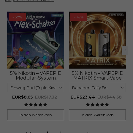
- 50%
- 47%
5% Nikotin – VAPEPIE
5% Nikotin – VAPEPIE
Modular-System
MATRIX Smart-Vape
Wechsel-Pods (10.000
(50.000 Züge)
Züge)
EUR$8.65
EUR$17.32
EUR$23.44
EUR$44.58
In den Warenkorb
In den Warenkorb