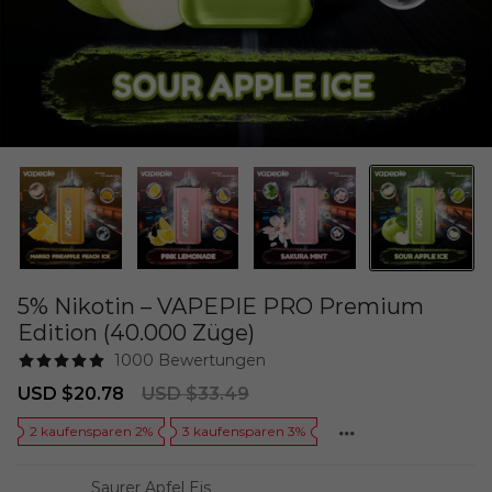
5% Nikotin – VAPEPIE PRO Premium
Edition (40.000 Züge)
1000 Bewertungen
Sale
Regular
USD $20.78
USD $33.49
price
price
2 kaufensparen 2%
3 kaufensparen 3%
Saurer Apfel Eis