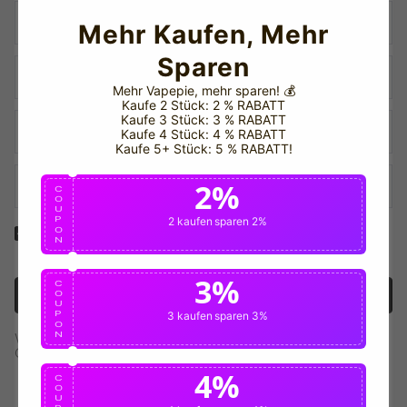
Mehr Kaufen, Mehr
Sparen
Mehr Vapepie, mehr sparen!
💰
Kaufe 2 Stück: 2 % RABATT
Kaufe 3 Stück: 3 % RABATT
Kaufe 4 Stück: 4 % RABATT
Kaufe 5+ Stück: 5 % RABATT!
2%
C
O
U
P
2 kaufen
sparen 2%
O
Ja! Ich möchte interne Benachrichtigungen und
N
Rabattnachrichten erhalten!
3%
C
Konto anlegen
O
U
P
3 kaufen
sparen 3%
O
N
Wenn Sie ein Konto haben, verwenden Sie bitte diese
Option, um sich anzumelden.
Einloggen
4%
C
O
U