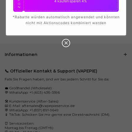
P
4 kaufen
sparen 4%
O
N
*Rabatte würden automatisch angewendet und könnten
5%
C
nicht mit Aktionscodes kombiniert werden
O
U
P
5 kaufen
sparen 5%
O
N
Informationen
📞 Offizieller Kontakt & Support (VAPEPIE)
Falls Sie Fragen haben, sind wir bei jedem Schritt für Sie da:
💼 Großhandel (Wholesale):
💬 WhatsApp: +1 (603) 438-3596
🛠️ Kundenservice (After-Sales):
📧 E-Mail:
aftersales@vapepieservice.de
💬 WhatsApp: +1 (857) 891-9649
📱 TikTok: Schicken Sie mir gerne eine Direktnachricht (DM).
⏰ Servicezeiten:
Montag bis Freitag (GMT+8)