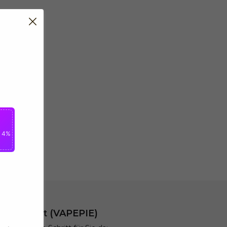
n 4%
t & Support (VAPEPIE)