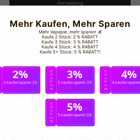
Anmeldung
Mehr Kaufen, Mehr Sparen
Mehr Vapepie, mehr sparen!
💰
Kaufe 2 Stück: 2 % RABATT
Kaufe 3 Stück: 3 % RABATT
Kaufe 4 Stück: 4 % RABATT
Kaufe 5+ Stück: 5 % RABATT!
2%
3%
4%
C
C
C
O
O
O
U
U
U
P
2 kaufen
sparen 2%
P
3 kaufen
sparen 3%
P
4 kaufen
spare
O
O
O
N
N
N
5%
C
O
U
P
5 kaufen
sparen 5%
O
N
📞 Offizieller Kontak