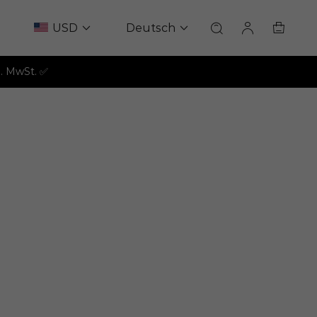
USD
Deutsch
l. MwSt. ✅