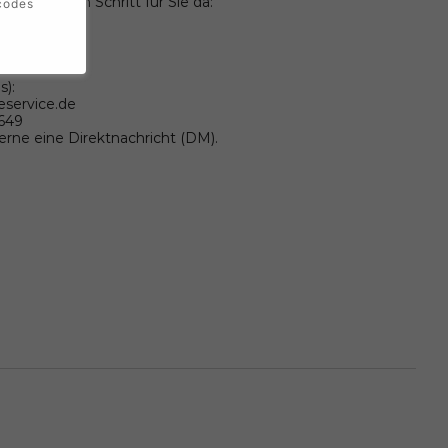
wir bei jedem Schritt für Sie da:
codes
596
s):
eservice.de
9649
gerne eine Direktnachricht (DM).