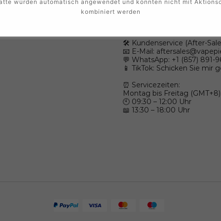
Falls Sie Fragen haben, sind 
atte würden automatisch angewendet und könnten nicht mit Aktions
kombiniert werden
💼 Großhandel (Wholesale):
💬 WhatsApp: +1 (603) 438-3
🛠️ Kundenservice (After-Sale
📧 E-Mail:
aftersales@vapepi
💬 WhatsApp: +1 (857) 891-
📱 TikTok: Schicken Sie mir 
⏰ Servicezeiten:
Montag bis Freitag (GMT+8)
🕙 09:30 – 12:00 Uhr
📖 13:30 – 18:00 Uhr