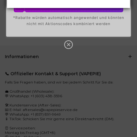
P
4 kaufen
sparen 4%
O
N
*Rabatte würden automatisch angewendet und könnten
5%
C
nicht mit Aktionscodes kombiniert werden
O
U
P
5 kaufen
sparen 5%
O
N
Informationen
📞 Offizieller Kontakt & Support (VAPEPIE)
Falls Sie Fragen haben, sind wir bei jedem Schritt für Sie da:
💼 Großhandel (Wholesale):
💬 WhatsApp: +1 (603) 438-3596
🛠️ Kundenservice (After-Sales):
📧 E-Mail:
aftersales@vapepieservice.de
💬 WhatsApp: +1 (857) 891-9649
📱 TikTok: Schicken Sie mir gerne eine Direktnachricht (DM).
⏰ Servicezeiten:
Montag bis Freitag (GMT+8)