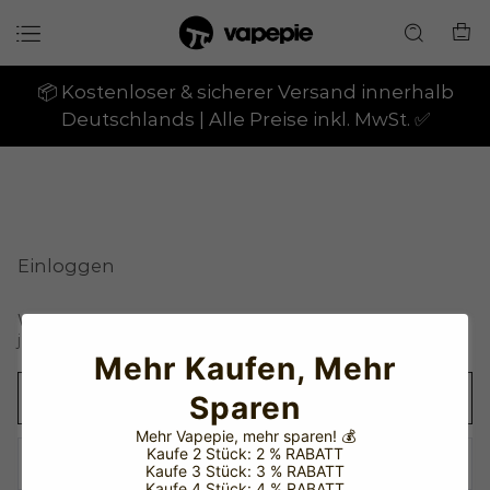
📦 Kostenloser & sicherer Versand innerhalb
Deutschlands | Alle Preise inkl. MwSt. ✅
Einloggen
Wenn Sie noch kein Konto haben, melden Sie sich bitte
Konto anlegen
jetzt an.
Mehr Kaufen, Mehr
Sparen
Mehr Vapepie, mehr sparen!
💰
Kaufe 2 Stück: 2 % RABATT
Kaufe 3 Stück: 3 % RABATT
Kaufe 4 Stück: 4 % RABATT