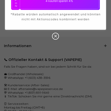
P
4 kaufen
sparen 4%
O
N
*Rabatte würden automatisch angewendet und könnten
5%
C
nicht mit Aktionscodes kombiniert werden
O
U
P
5 kaufen
sparen 5%
O
N
Informationen
📞 Offizieller Kontakt & Support (VAPEPIE)
Falls Sie Fragen haben, sind wir bei jedem Schritt für Sie da:
💼 Großhandel (Wholesale):
💬 WhatsApp: +1 (603) 438-3596
🛠️ Kundenservice (After-Sales):
📧 E-Mail:
aftersales@vapepieservice.de
💬 WhatsApp: +1 (857) 891-9649
📱 TikTok: Schicken Sie mir gerne eine Direktnachricht (DM).
⏰ Servicezeiten:
Montag bis Freitag (GMT+8)