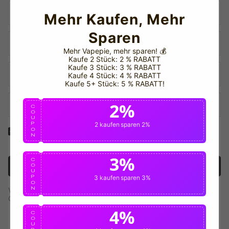
Mehr Kaufen, Mehr
Sparen
Mehr Vapepie, mehr sparen!
💰
Kaufe 2 Stück: 2 % RABATT
Kaufe 3 Stück: 3 % RABATT
Kaufe 4 Stück: 4 % RABATT
Kaufe 5+ Stück: 5 % RABATT!
2%
C
O
U
P
2 kaufen
sparen 2%
O
Ja! Ich möchte interne Benachrichtigungen und
N
Rabattnachrichten erhalten!
3%
C
Konto anlegen
O
U
P
3 kaufen
sparen 3%
O
N
Wenn Sie ein Konto haben, verwenden Sie bitte diese
Option, um sich anzumelden.
Einloggen
4%
C
O
U