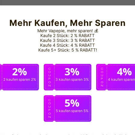
Mehr Kaufen, Mehr Sparen
Mehr Vapepie, mehr sparen!
💰
Kaufe 2 Stück: 2 % RABATT
Kaufe 3 Stück: 3 % RABATT
Kaufe 4 Stück: 4 % RABATT
Kaufe 5+ Stück: 5 % RABATT!
2%
3%
4%
C
C
C
O
O
O
U
U
U
P
2 kaufen
sparen 2%
P
3 kaufen
sparen 3%
P
4 kaufen
spare
O
O
O
N
N
N
5%
C
O
U
P
5 kaufen
sparen 5%
O
N
📞 Offizieller Kontak