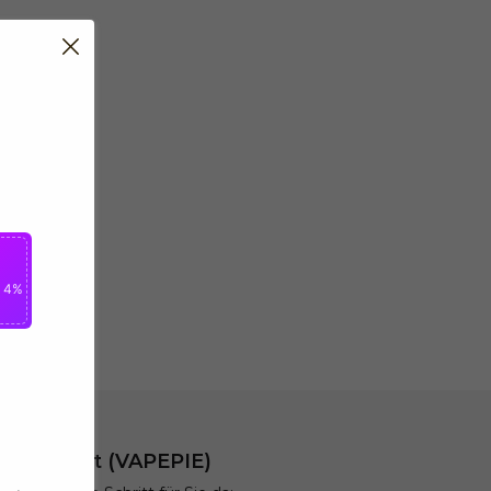
n 4%
t & Support (VAPEPIE)