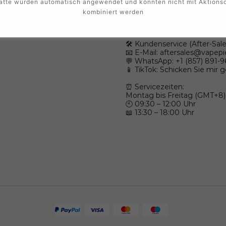
Falls Sie Fragen haben, sind 
atte würden automatisch angewendet und könnten nicht mit Aktions
kombiniert werden
💼 Großhandel (Wholesale):
💬 WhatsApp: +1 (603) 438-3
🛠️ Kundenservice (After-Sale
📧 E-Mail:
aftersales@vapepi
💬 WhatsApp: +1 (857) 891-
📱 TikTok: Schicken Sie mir 
⏰ Servicezeiten:
Montag bis Freitag (GMT+8)
🕙 09:30 – 12:00 Uhr
📖 13:30 – 18:00 Uhr