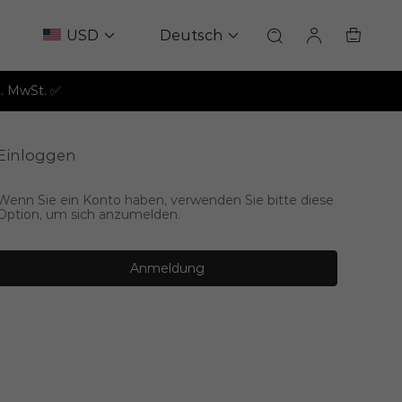
USD
Deutsch
l. MwSt. ✅
Einloggen
Wenn Sie ein Konto haben, verwenden Sie bitte diese
Option, um sich anzumelden.
Anmeldung