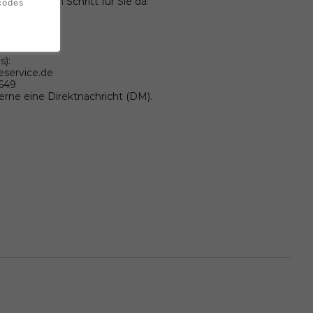
wir bei jedem Schritt für Sie da:
codes
596
s):
eservice.de
9649
gerne eine Direktnachricht (DM).